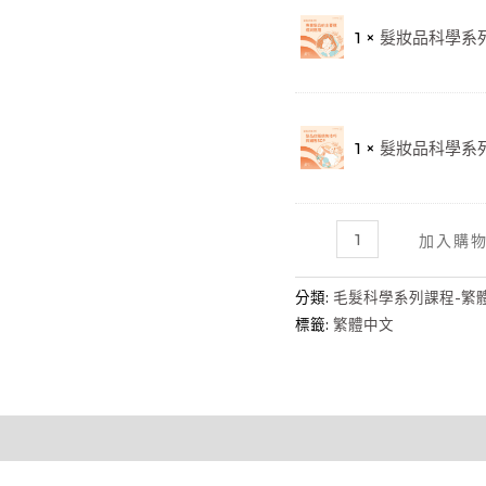
1 ×
髮妝品科學系
1 ×
髮妝品科學系列
全
加入購
套
系
分類:
毛髮科學系列課程-繁
列
標籤:
繁體中文
線
上
課
程
套