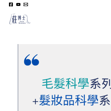
跳
至
主
要
內
容