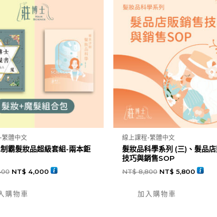
-繁體中文
線上課程-繁體中文
A制霸髮妝品超級套組-兩本鉅
髮妝品科學系列 (三)、髮品
技巧與銷售SOP
400
NT$
4,000
NT$
8,800
NT$
5,800
入購物車
加入購物車