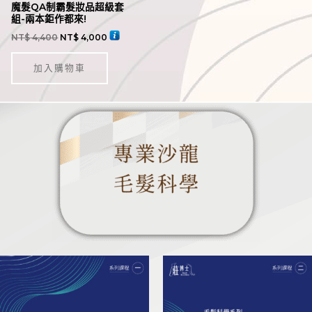
魔髮QA制霸髮妝品超級套
組-兩本鉅作都來!
NT$
4,400
NT$
4,000
加入購物車