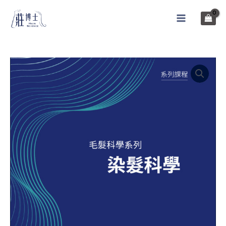
跳
至
MAIN
主
MENU
要
內
容