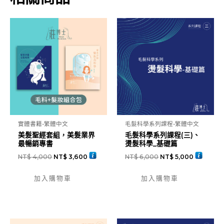
列
課
程
(五)、
染
髮
科
學
數
量
實體書籍-繁體中文
毛髮科學系列課程-繁體中文
美髮聖經套組，美髮業界
毛髮科學系列課程(三)、
最暢銷專書
燙髮科學_基礎篇
NT$
4,000
NT$
3,600
NT$
6,000
NT$
5,000
加入購物車
加入購物車