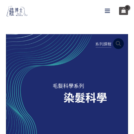
跳
至
MAIN
内
MENU
容