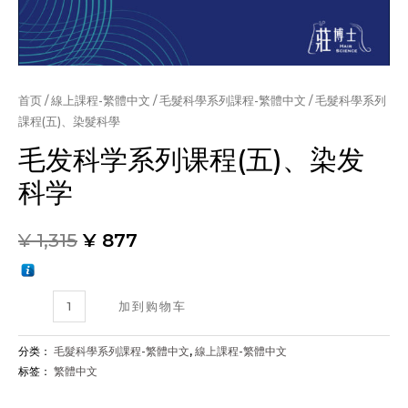
首页
/
線上課程-繁體中文
/
毛髮科學系列課程-繁體中文
/ 毛髮科學系列
課程(五)、染髮科學
毛发科学系列课程(五)、染发
科学
¥
1,315
¥
877
毛
加到购物车
髮
科
分类：
毛髮科學系列課程-繁體中文
,
線上課程-繁體中文
學
标签：
繁體中文
系