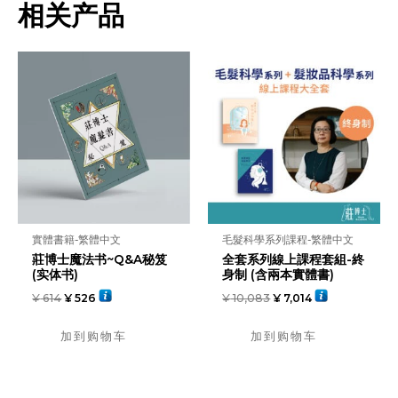
列
相关产品
課
程
(五)、
染
髮
科
學
数
量
實體書籍-繁體中文
毛髮科學系列課程-繁體中文
莊博士魔法书~Q&A秘笈
全套系列線上課程套組-終
(实体书)
身制 (含兩本實體書)
¥
614
¥
526
¥
10,083
¥
7,014
加到购物车
加到购物车