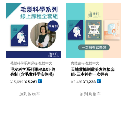
毛髮科學系列課程-繁體中文
實體書籍-繁體中文
毛发科学系列课程套组-终
天地震撼制霸美发终极套
身制 (含毛发科学实体书)
组-三本神作一次拥有
¥
5,699
¥
5,261
¥
1,491
¥
1,228
加到购物车
加到购物车