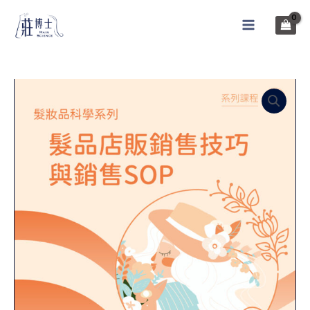
跳
至
MAIN
主
MENU
要
內
容