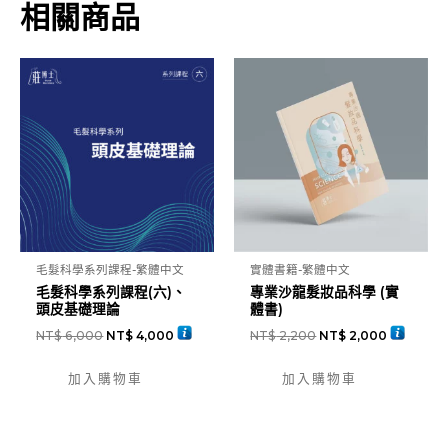
系
相關商品
列
(三)、
髮
品
店
販
銷
售
技
巧
毛髮科學系列課程-繁體中文
實體書籍-繁體中文
與
毛髮科學系列課程(六)、
專業沙龍髮妝品科學 (實
銷
頭皮基礎理論
體書)
售
NT$
6,000
NT$
4,000
NT$
2,200
NT$
2,000
SOP
加入購物車
加入購物車
數
量