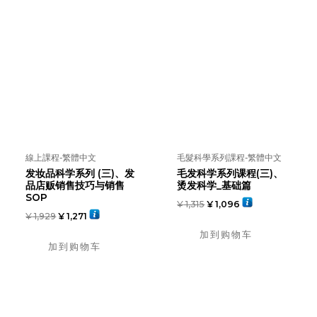
線上課程-繁體中文
毛髮科學系列課程-繁體中文
发妆品科学系列 (三)、发
毛发科学系列课程(三)、
品店贩销售技巧与销售
烫发科学_基础篇
SOP
¥
1,315
¥
1,096
¥
1,929
¥
1,271
加到购物车
加到购物车