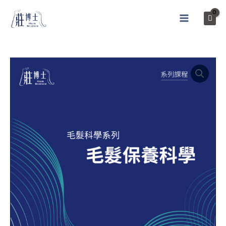
跳
至
MAIN
内
MENU
容