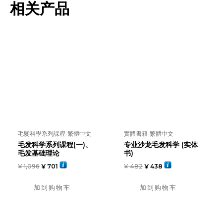
列
相关产品
課
程
(二)、
毛
髮
保
養
科
學
数
毛髮科學系列課程-繁體中文
實體書籍-繁體中文
量
毛发科学系列课程(一)、
专业沙龙毛发科学 (实体
毛发基础理论
书)
¥
1,096
¥
701
¥
482
¥
438
加到购物车
加到购物车