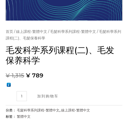
首页
/
線上課程-繁體中文
/
毛髮科學系列課程-繁體中文
/ 毛髮科學系列
課程(二)、毛髮保養科學
毛发科学系列课程(二)、毛发
保养科学
¥
1,315
¥
789
毛
加到购物车
髮
科
分类：
毛髮科學系列課程-繁體中文
,
線上課程-繁體中文
學
标签：
繁體中文
系