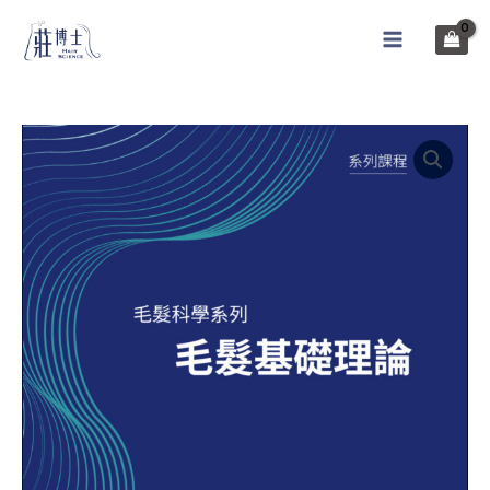
跳
至
MAIN
内
MENU
容