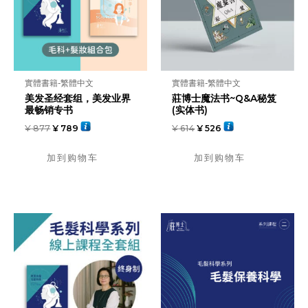
實體書籍-繁體中文
實體書籍-繁體中文
美发圣经套组，美发业界
莊博士魔法书~Q&A秘笈
最畅销专书
(实体书)
¥
877
¥
789
¥
614
¥
526
加到购物车
加到购物车