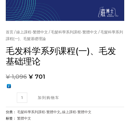
首页
/
線上課程-繁體中文
/
毛髮科學系列課程-繁體中文
/ 毛髮科學系列
課程(一)、毛髮基礎理論
毛发科学系列课程(一)、毛发
基础理论
¥
1,096
¥
701
毛
加到购物车
髮
科
分类：
毛髮科學系列課程-繁體中文
,
線上課程-繁體中文
學
标签：
繁體中文
系