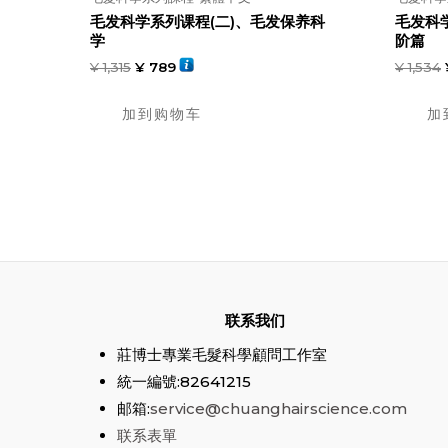
毛发科学系列课程(二)、毛发保养科
毛发科
学
阶篇
¥
1,315
¥
789
¥
1,534
加到购物车
加
联系我们
莊博士專業毛髮科學顧問工作室
統一編號:82641215
邮箱:
service@chuanghairscience.com
联系表單