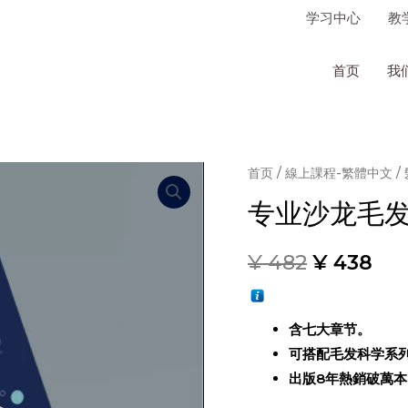
学习中心
教
首页
我
首页
/
線上課程-繁體中文
/
专业沙龙毛发
¥
482
¥
438
含七大章节。
可搭配毛发科学系
出版8年熱銷破萬本