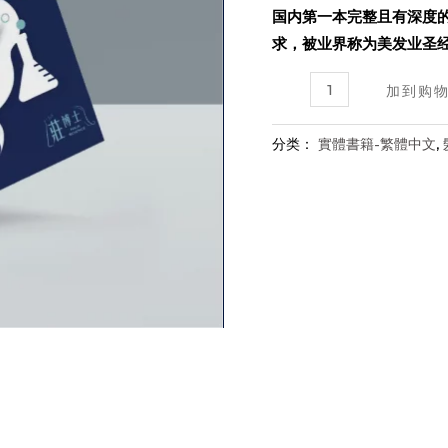
国内第一本完整且有深度
求，被业界称为美发业圣
專
加到购
業
沙
分类：
實體書籍-繁體中文
,
龍
毛
髮
科
學
(實
體
書)
数
量