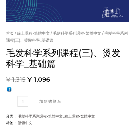
首页
/
線上課程-繁體中文
/
毛髮科學系列課程-繁體中文
/ 毛髮科學系列
課程(三)、燙髮科學_基礎篇
毛发科学系列课程(三)、烫发
科学_基础篇
¥
1,315
¥
1,096
毛
加到购物车
髮
科
分类：
毛髮科學系列課程-繁體中文
,
線上課程-繁體中文
學
标签：
繁體中文
系