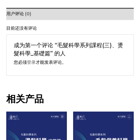
列
課
用户评论 (0)
程
(三)、
目前还没有评论
燙
髮
成为第一个评论 “毛髮科學系列課程(三)、燙
科
髮科學_基礎篇” 的人
學
您必须
登录
才能发表评论。
_
基
礎
篇
相关产品
数
量