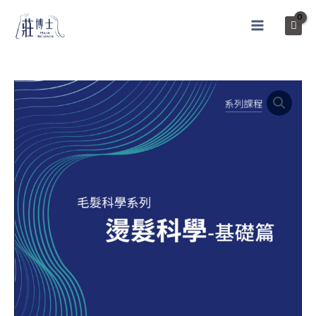
跳
至
MAIN
内
MENU
容