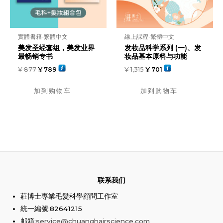
實體書籍-繁體中文
線上課程-繁體中文
美发圣经套组，美发业界
发妆品科学系列 (一)、发
最畅销专书
妆品基本原料与功能
¥
877
¥
789
¥
1,315
¥
701
加到购物车
加到购物车
联系我们
莊博士專業毛髮科學顧問工作室
統一編號:82641215
邮箱:
service@chuanghairscience.com