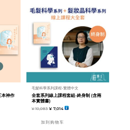
毛髮科學系列課程-繁體中文
三本神作
全套系列線上課程套組-終身制 (含兩
本實體書)
¥
10,083
¥
7,014
加到购物车