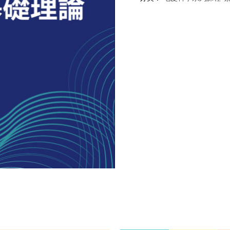
學
系
列
課
程
(六)、
頭
皮
基
礎
理
論
数
量