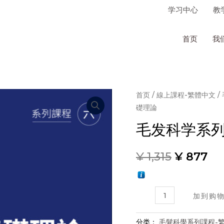
学习中心
教
首页
我
首页
/
線上課程-繁體中文
/
礎理論
毛发科学系列
¥
1,315
¥
877
毛
加到购
髮
科
分类：
毛髮科學系列課程-