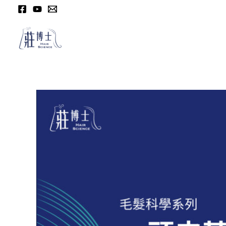
跳
至
内
容