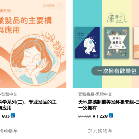
-繁體中文
實體書籍-繁體中文
科学系列(二)、专业发品的主
天地震撼制霸美发终极套组-
与应用
一次拥有
¥
833
¥
1,491
¥
1,228
到购物车
加到购物车