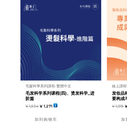
毛髮科學系列課程-繁體中文
線上課程
毛发科学系列课程(四)、烫发科学_进
发妆品
阶篇
要构成
¥
1,534
¥
1,271
¥
1,315
加到购物车
加