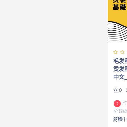
毛发
烫发
中文_
0
J
分類
簡體中