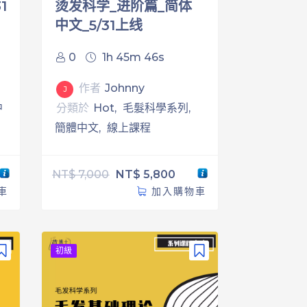
1
烫发科学_进阶篇_简体
中文_5/31上线
0
1h 45m 46s
作者
Johnny
J
中
分類於
Hot
毛髮科學系列
簡體中文
線上課程
NT$
7,000
NT$
5,800
車
加入購物車
初級