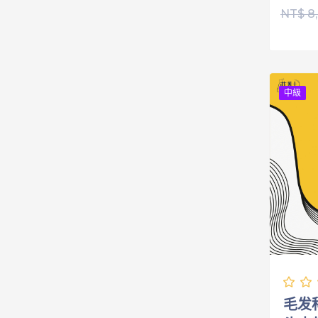
NT$
8
中級
毛发