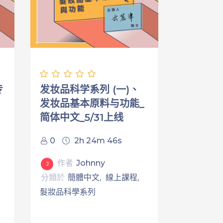
专
发妆品科学系列 (一)、
发妆品基本原料与功能_
简体中文_5/31上线
0
2h 24m 46s
作者
Johnny
J
分類於
簡體中文
線上課程
髮妝品科學系列