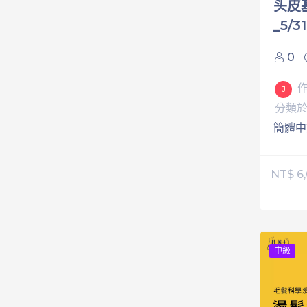
头皮
_5/
0
J
分類
簡體中
NT$
6
中級