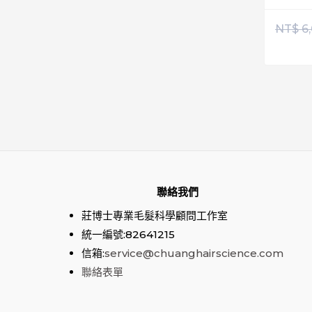
NT$
6
聯絡我們
莊博士專業毛髮科學顧問工作室
統一編號:82641215
信箱:
service@chuanghairscience.com
聯絡表單