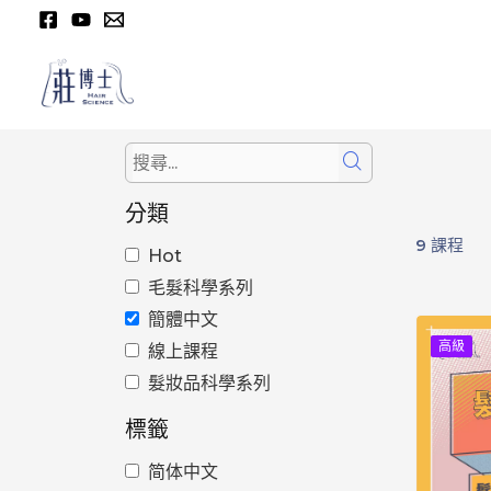
跳
至
主
要
內
容
分類
9
課程
Hot
毛髮科學系列
簡體中文
高級
線上課程
髮妝品科學系列
標籤
简体中文