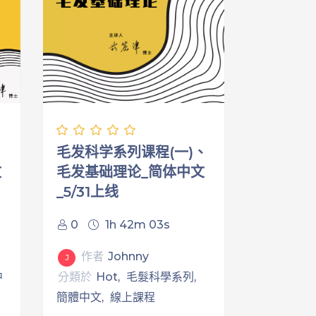
、
毛发科学系列课程(一)、
文
毛发基础理论_简体中文
_5/31上线
0
1h 42m 03s
作者
Johnny
J
中
分類於
Hot
毛髮科學系列
簡體中文
線上課程