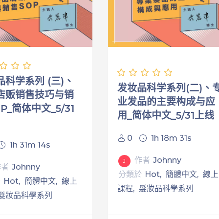
品科学系列 (三)、
发妆品科学系列(二)、
店贩销售技巧与销
业发品的主要构成与应
P_简体中文_5/31
用_简体中文_5/31上线
0
1h 18m 31s
1h 31m 14s
作者
Johnny
J
作者
Johnny
分類於
Hot
簡體中文
線上
於
Hot
簡體中文
線上
課程
髮妝品科學系列
髮妝品科學系列