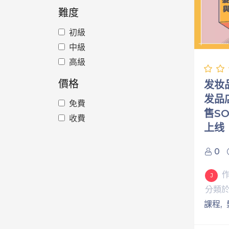
難度
初級
中級
高級
價格
发妆
发品
免費
售SO
收費
上线
0
J
分類
課程