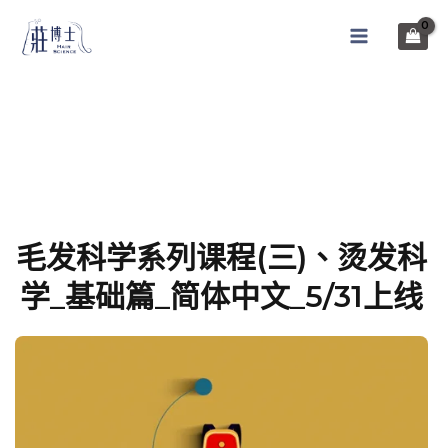
毛发科学系列课程(三)、烫发科
学_基础篇_简体中文_5/31上线