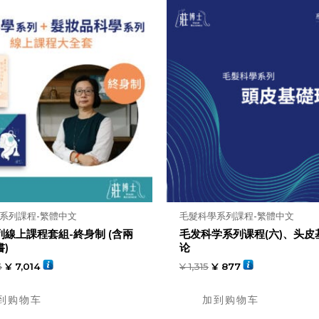
数
量
系列課程-繁體中文
毛髮科學系列課程-繁體中文
列線上課程套組-終身制 (含兩
毛发科学系列课程(六)、头皮
)
论
3
¥
7,014
¥
1,315
¥
877
到购物车
加到购物车