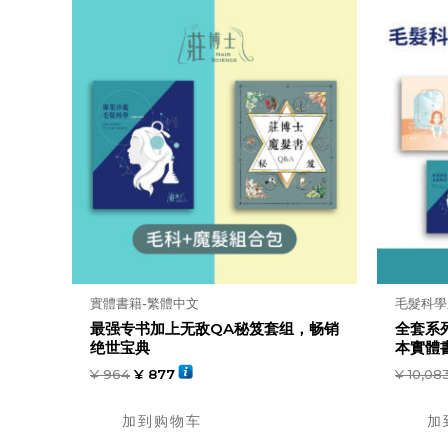
實體書籍-繁體中文
毛髮科學
最强专书加上无敌QA秘笈套组，畅销
全套系
绝世宝典
本實體書
¥
964
¥
877
¥
10,08
加到购物车
加