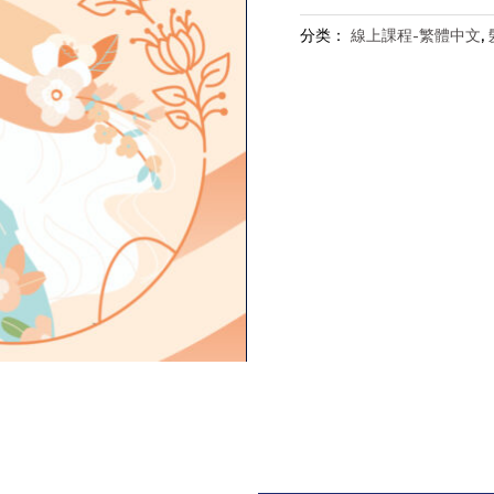
妝
品
分类：
線上課程-繁體中文
,
科
學
系
列
(一)、
髮
妝
品
基
本
原
料
與
功
能