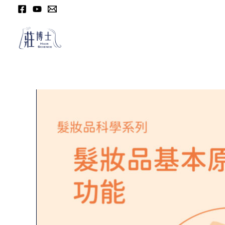
跳
至
内
容