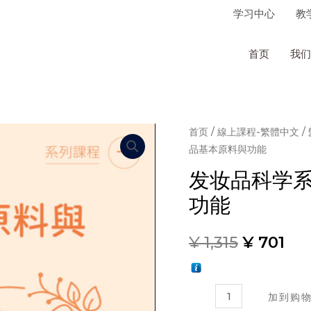
学习中心
教
首页
我们
首页
/
線上課程-繁體中文
/
品基本原料與功能
发妆品科学系
功能
¥
1,315
¥
701
髮
加到购