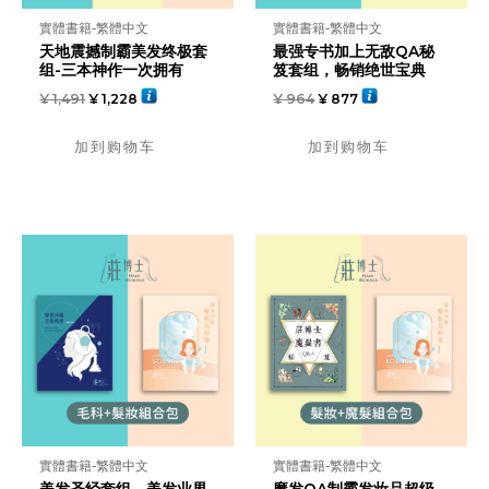
實體書籍-繁體中文
實體書籍-繁體中文
天地震撼制霸美发终极套
最强专书加上无敌QA秘
组-三本神作一次拥有
笈套组，畅销绝世宝典
¥
1,491
¥
1,228
¥
964
¥
877
加到购物车
加到购物车
實體書籍-繁體中文
實體書籍-繁體中文