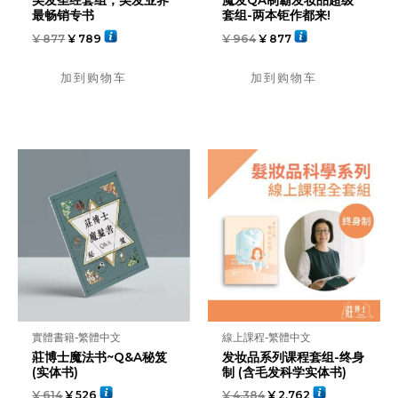
美发圣经套组，美发业界
魔发QA制霸发妆品超级
最畅销专书
套组-两本钜作都来!
¥
877
¥
789
¥
964
¥
877
加到购物车
加到购物车
實體書籍-繁體中文
線上課程-繁體中文
莊博士魔法书~Q&A秘笈
发妆品系列课程套组-终身
(实体书)
制 (含毛发科学实体书)
¥
614
¥
526
¥
4,384
¥
2,762