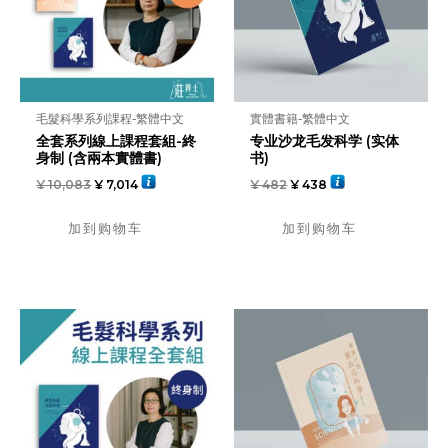
毛髮科學系列課程-繁體中文
實體書籍-繁體中文
全套系列線上課程套組-終
专业沙龙毛发科学 (实体
身制 (含兩本實體書)
书)
¥
10,083
¥
7,014
¥
482
¥
438
加到购物车
加到购物车