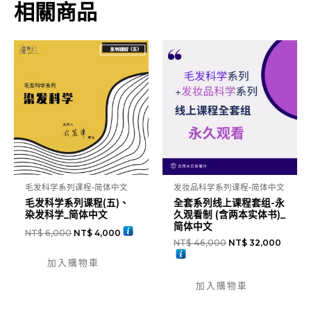
系
相關商品
列
(二)、
专
业
发
品
的
主
要
构
毛发科学系列课程-简体中文
发妆品科学系列课程-简体中文
成
毛发科学系列课程(五)、
全套系列线上课程套组-永
与
染发科学_简体中文
久观看制 (含两本实体书)_
简体中文
应
NT$
6,000
NT$
4,000
NT$
46,000
NT$
32,000
用
加入購物車
_
简
加入購物車
体