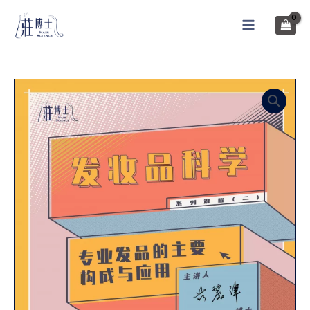
跳
至
MAIN
主
MENU
要
內
容