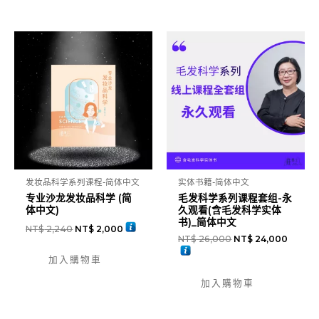
中
文
數
量
发妆品科学系列课程-简体中文
实体书籍-简体中文
专业沙龙发妆品科学 (简
毛发科学系列课程套组-永
体中文)
久观看(含毛发科学实体
书)_简体中文
NT$
2,240
NT$
2,000
NT$
26,000
NT$
24,000
加入購物車
加入購物車