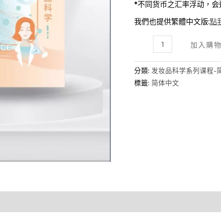
*不同货币之汇率浮动，会
我們也提供繁體中文版:
點
美
加入購
发
圣
分類:
发妆品科学系列课程-
经
標籤:
简体中文
套
组，
美
发
业
界
最
畅
销
专