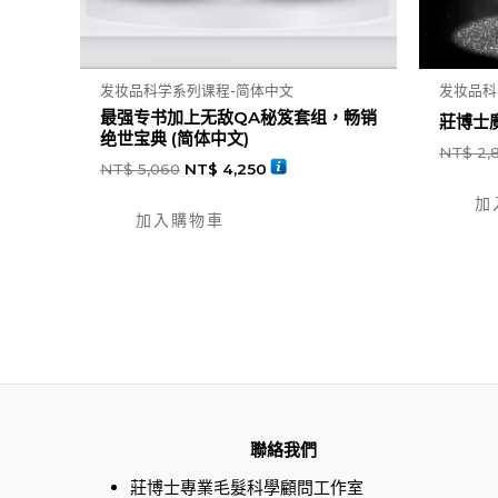
发妆品科学系列课程-简体中文
发妆品科
最强专书加上无敌QA秘笈套组，畅销
莊博士魔
绝世宝典 (简体中文)
NT$
2,
NT$
5,060
NT$
4,250
加
加入購物車
聯絡我們
莊博士專業毛髮科學顧問工作室