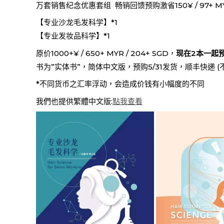
万套销售纪念优惠套组 畅销回馈预购激省150¥ / 97+ MYR 
【专业沙龙毛发科学】*1
【专业发妆品科学】*1
原价1000+¥ / 650+ MYR / 204+ SGD，
现在2本一起预购
书为”实体书”，简体中文版，预购5/31发货，顺丰快递 (
*不同货币之汇率浮动，会造成价钱有小幅度的不同
我們也提供繁體中文版:
點我查看