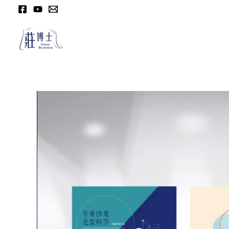
跳
至
主
要
內
容