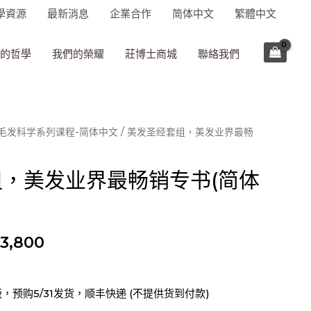
學資源
最新消息
企業合作
简体中文
繁體中文
的哲學
我們的榮耀
莊博士商城
聯絡我們
毛发科学系列课程-简体中文
/ 美发圣经套组，美发业界最畅
，美发业界最畅销专书(简体
3,800
，预购5/31发货，顺丰快递 (不提供货到付款)