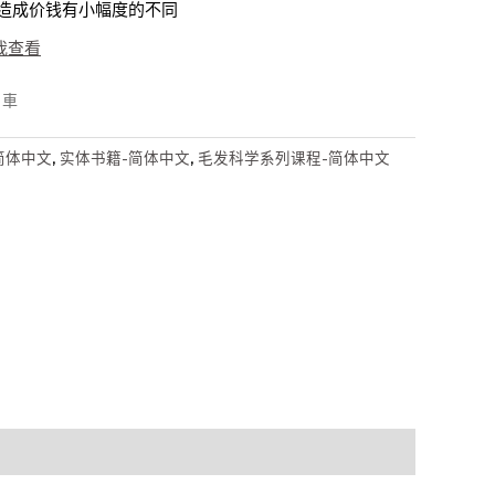
造成价钱有小幅度的不同
我查看
物車
简体中文
,
实体书籍-简体中文
,
毛发科学系列课程-简体中文