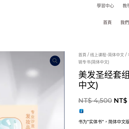
學習中心
教
首頁
我們
首頁
/
线上课程-简体中文
/
销专书(简体中文)
美发圣经套组
中文)
NT$
4,500
NT$
书为”实体书”，简体中文版