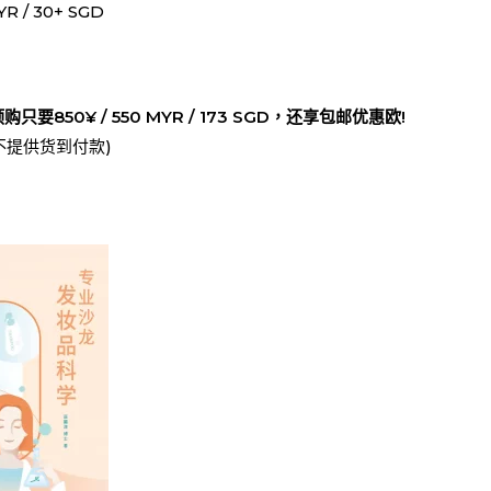
/ 30+ SGD
书
(简
体
中
只要850¥ / 550 MYR / 173 SGD，还享包邮优惠欧!
文)
不提供货到付款)
數
量