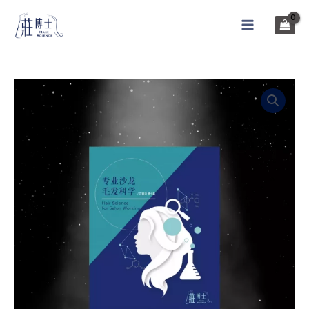
跳
至
MAIN
主
MENU
要
內
容