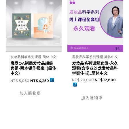
发妆品科学系列课程-简体中文
发妆品科学系列课程-简体中文
魔发QA制霸发妆品超级
发妆品系列课程套组-永久
套组-两本钜作都来! (简体
观看(含专业沙龙发妆品科
中文)
学实体书)_简体中文
NT$
20,000
NT$
12,600
NT$
5,060
NT$
4,250
加入購物車
加入購物車