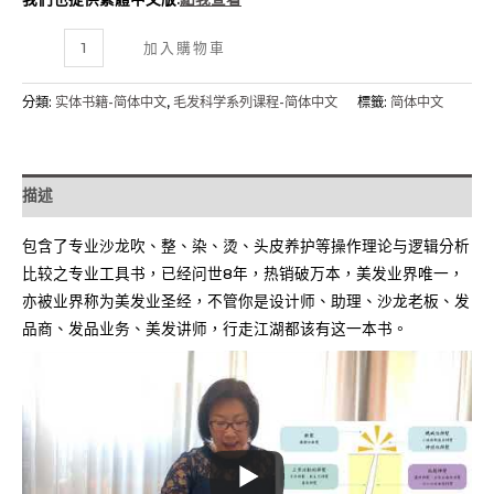
专
加入購物車
业
沙
分類:
实体书籍-简体中文
,
毛发科学系列课程-简体中文
標籤:
简体中文
龙
毛
发
描述
科
学
包含了专业沙龙吹、整、染、烫、头皮养护等操作理论与逻辑分析
(简
比较之专业工具书，已经问世8年，热销破万本，美发业界唯一，
体
亦被业界称为美发业圣经，不管你是设计师、助理、沙龙老板、发
中
品商、发品业务、美发讲师，行走江湖都该有这一本书。
文)
數
量