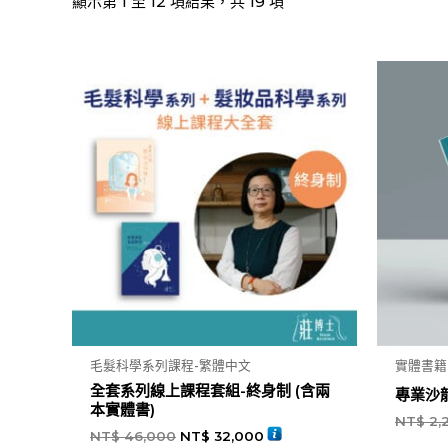
顯示第 1 至 12 項結果，共 19 項
毛髮科學系列課程-繁體中文
實體書籍
全套系列線上課程套組-終身制 (含兩
專業沙龍
本實體書)
NT$
2,
NT$
46,000
NT$
32,000