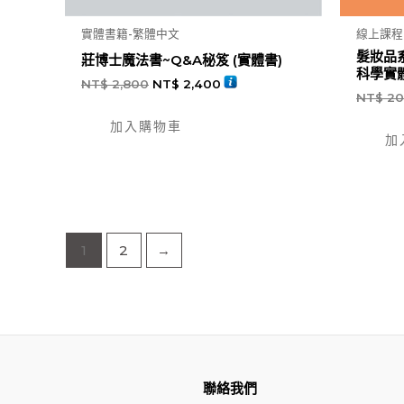
實體書籍-繁體中文
線上課程
髮妝品
莊博士魔法書~Q&A秘笈 (實體書)
科學實
NT$
2,800
NT$
2,400
NT$
20
加入購物車
加
1
2
→
聯絡我們