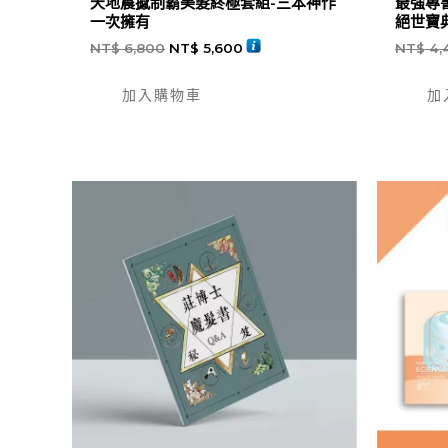
天地震撼制霸美髮終極套組-三本神作
最強專
一次擁有
絕世寶
NT$
6,800
NT$
5,600
NT$
4,
加入購物車
加