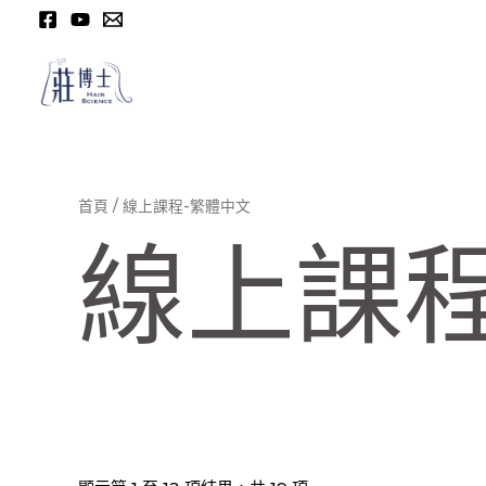
跳
至
主
要
內
容
首頁
/ 線上課程-繁體中文
線上課程