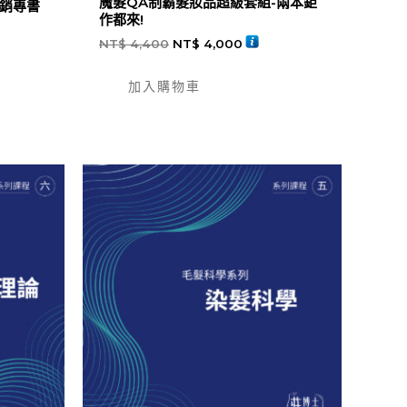
魔髮QA制霸髮妝品超級套組-兩本鉅
銷專書
作都來!
NT$
4,400
NT$
4,000
加入購物車