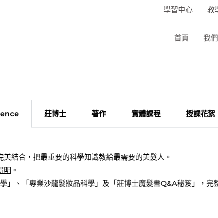
學習中心
教
首頁
我們
ience
莊博士
著作
實體課程
授課花絮
完美結合，把最重要的科學知識教給最需要的美髮人。
得明
。
科學」、「專業沙龍髮妝品科學」及「莊博士魔髮書Q&A秘笈」，完