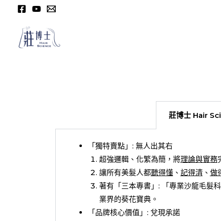
莊博士 Hair Sc
「獨特賣點」: 無人出其右
超強邏輯、化繁為簡，將
理論與實務
讓所有美髮人都
聽得懂
、
記得清
、
做
著有「三本專書」: 「專業沙龍毛髮
業界的葵花寶典。
「品牌核心價值」: 兌現承諾