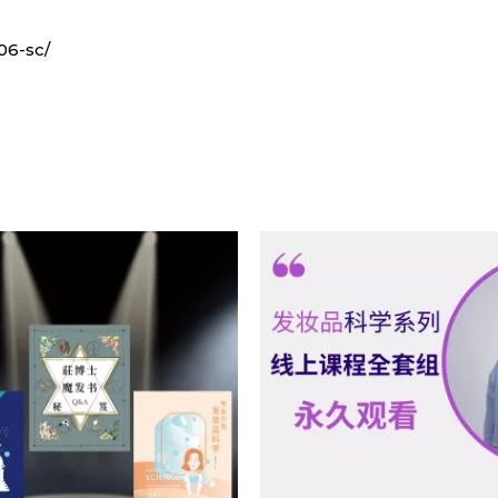
中
文
06-sc/
数
量