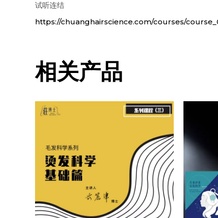
试听连结
https://chuanghairscience.com/courses/course_
相关产品