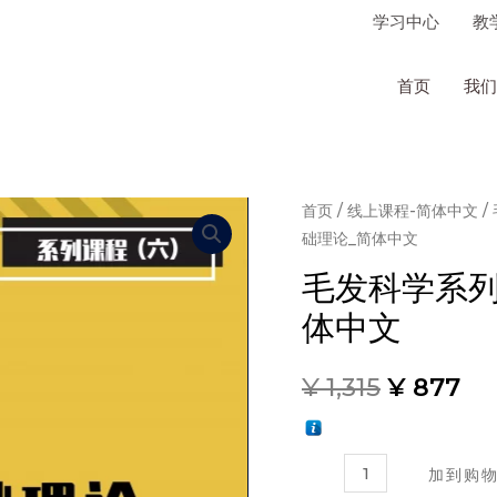
学习中心
教
首页
我们
首页
/
线上课程-简体中文
/
础理论_简体中文
毛发科学系列
体中文
¥
1,315
¥
877
毛
加到购