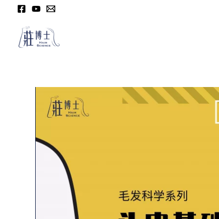
跳
至
内
容