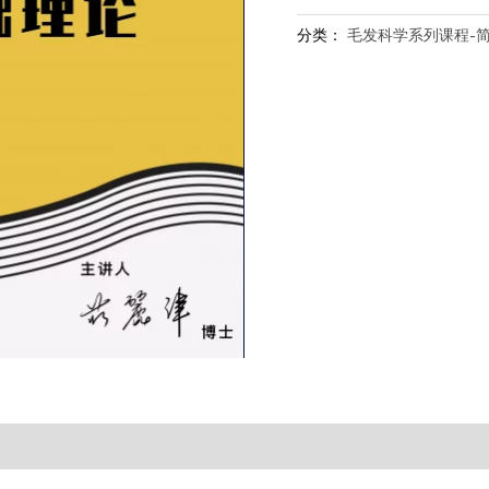
发
科
分类：
毛发科学系列课程-
学
系
列
课
程
(六)、
头
皮
基
础
理
论
_
简
体