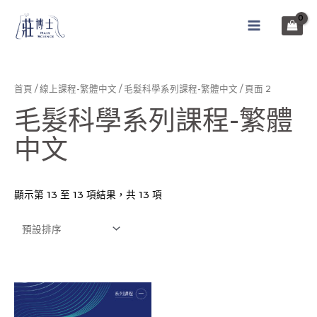
跳
至
MAIN
主
MENU
要
內
首頁
/
線上課程-繁體中文
/
毛髮科學系列課程-繁體中文
/ 頁面 2
容
毛髮科學系列課程-繁體
中文
顯示第 13 至 13 項結果，共 13 項