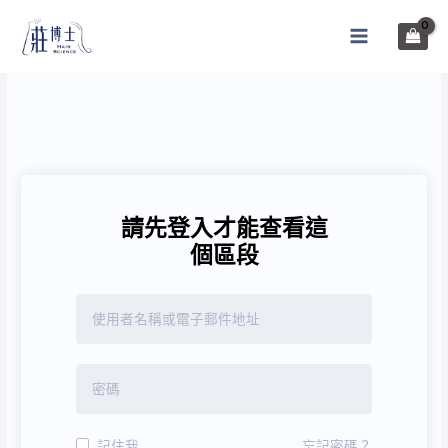
跳
至
MAIN
主
MENU
要
內
容
請先登入才能查看這
個區段
記住我
忘記密碼？