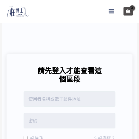
跳
至
MAIN
主
MENU
要
內
容
請先登入才能查看這
個區段
記住我
忘記密碼？