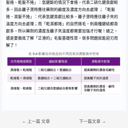
髮捲、乾髮不捲」：氫鍵斷的情況下會捲，代表二硫化鍵貢獻較
多，因此離子燙時應往藥劑的鹼度及濃度方向去處理 ；「乾髮
捲、濕髮不捲」：代表氫鍵貢獻比較多，離子燙時應往離子夾的
溫度方向去處理；而「乾濕都捲」的自然捲毛，則兩種鍵結都貢
獻多，所以藥劑的濃度及離子夾溫度都需要加強才行喔！總之，
還是要徹底了解「正港的」毛髮基礎性質，很多問題就能迎刃而
解了！
文
←
上一篇 文章
下一篇文章
→
章