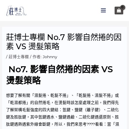
跳
至
MAIN
主
MENU
要
內
莊博士專欄 No.7 影響自然捲的因
容
素 VS 燙髮策略
/
莊博士專欄
/ 作者:
Johnny
No7. 影響自然捲的因素 VS
燙髮策略
想要了解有關「濕髮捲、乾髮不捲」、「乾髮捲、濕髮不捲」或
「乾濕都捲」的自然捲毛，在燙髮時該怎麼處理之前，我們得先
了解架構毛髮強度的四大鍵結：氫鍵、鹽鍵（離子鍵）、二硫化
鍵及胜肽鍵，其中氫鍵遇水、鹽鍵遇鹼、二硫化鍵遇還原劑、胜
肽鍵遇熱遇紫外線會斷鍵，所以，我們來思考????看看：當「濕