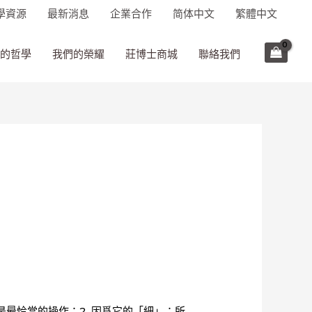
學資源
最新消息
企業合作
简体中文
繁體中文
的哲學
我們的榮耀
莊博士商城
聯絡我們
最恰當的操作；2. 因爲它的「細」：所