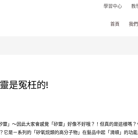
學習中心
教
首頁
我們
矽靈是冤枉的!
矽靈」～因此大家會感覺「矽靈」好像不好哦？！但真的是這樣嗎？
是啥？它是ㄧ系列的「矽氧烷類的高分子物」在髮品中起「滑順」的功