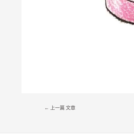
文
←
上一篇 文章
章
導
覽