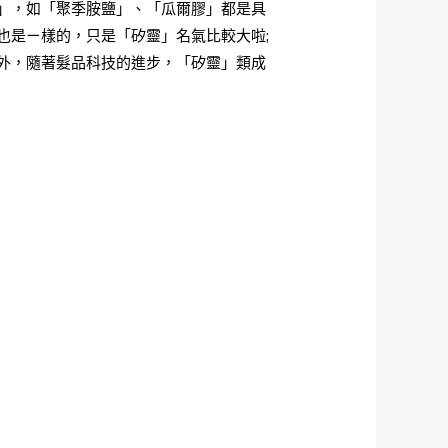
」，如「聚季胺鹽」、「瓜爾膠」都是具
也是ㄧ樣的，只是「矽靈」名氣比較大啦;
外，隨著髮品科技的進步，「矽靈」類成