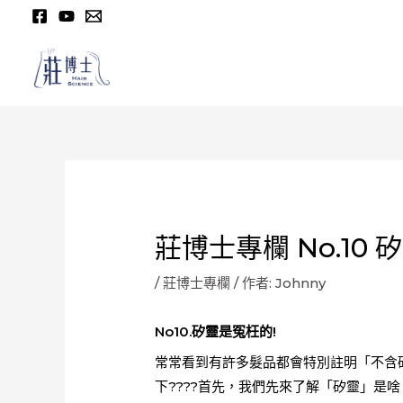
跳
至
主
要
內
容
莊博士專欄 No.10 
/
莊博士專欄
/ 作者:
Johnny
No10.矽靈是冤枉的!
常常看到有許多髮品都會特別註明「不含
下????首先，我們先來了解「矽靈」