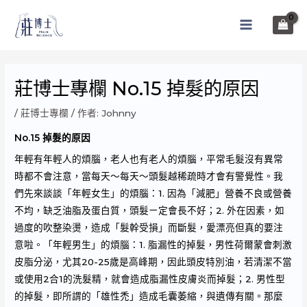
跳
至
MAIN
主
MENU
要
內
莊博士專欄 No.15 掉髮的原因
容
/
莊博士專欄
/ 作者:
Johnny
No.15 掉髮的原因
年輕有年輕人的煩腦，老人也有老人的煩腦，平常毛髮沒有異常
時都不會注意，當每天～每天～頭髮越稀疏時才會有警覺性。我
們先來談談「年輕女生」的煩腦：1. 因為「減肥」營養不良或營養
不均，缺乏油脂及蛋白質，頭髮ㄧ定會長不好；2. 外在因素，如
過度的吹整染燙，造成「髮幹受損」而斷髮，愛漂亮但真的要注
意啦。「年輕男生」的煩腦：1. 脂漏性的掉髮，男性荷爾蒙會刺激
皮脂分泌，尤其20-25歲是高峰期，因此頭皮特別油，若清潔不當
或使用2合1的洗髮精，就會造成脂漏性皮膚炎而掉髮；2. 男性型
的掉髮，即所謂的「雄性禿」造成毛囊萎縮，與遺傳有關。那麼