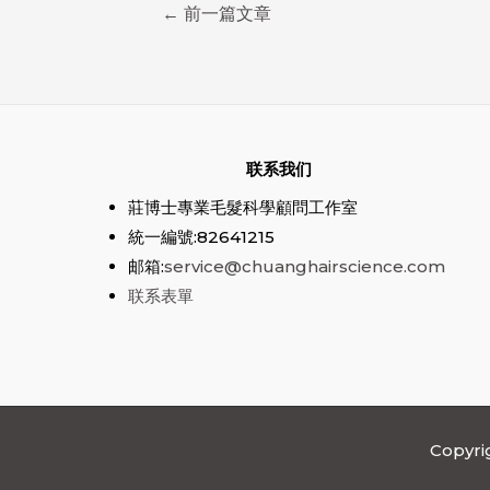
文
←
前一篇文章
章
导
航
联系我们
莊博士專業毛髮科學顧問工作室
統一編號:82641215
邮箱:
service@chuanghairscience.com
联系表單
Copyr