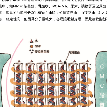
中，如NMF: 胺基酸、乳酸鹽、PCA-Na、尿素、礦物質及玻尿
，常見的油脂可分為1. 植物性油脂：如荷荷巴油、山茶花油、乳木果
本低，穩定性高，但因爲分子量較大，容易讓毛髮扁塌，因此細軟髮