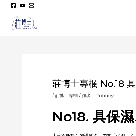
跳
至
内
容
莊博士專欄 No.18
/
莊博士專欄
/ 作者：
Johnny
No18. 具
上ㄧ篇所提到的護髮產品內的「保濕」及