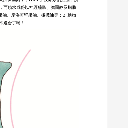
酸，而鎖水成份以神經醯胺、膽固醇及脂肪
油、摩洛哥堅果油、橄欖油等；2. 動物
就不適合了呦！