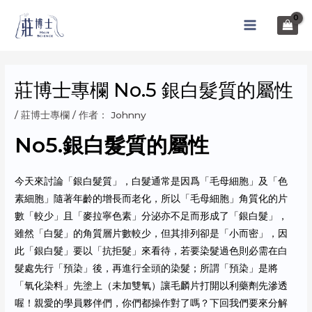
跳
至
MAIN
内
MENU
容
莊博士專欄 No.5 銀白髮質的屬性
/
莊博士專欄
/ 作者：
Johnny
No5.銀白髮質的屬性
今天來討論「銀白髮質」，白髮通常是因爲「毛母細胞」及「色
素細胞」隨著年齡的增長而老化，所以「毛母細胞」角質化的片
數「較少」且「麥拉寧色素」分泌亦不足而形成了「銀白髮」，
雖然「白髮」的角質層片數較少，但其排列卻是「小而密」，因
此「銀白髮」要以「抗拒髮」來看待，若要染髮過色則必需在白
髮處先行「預染」後，再進行全頭的染髮；所謂「預染」是將
「氧化染料」先塗上（未加雙氧）讓毛麟片打開以利藥劑先滲透
喔！親愛的學員夥伴們，你們都操作對了嗎？下回我們要來分解