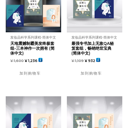
发妆品科学系列课程-简体中文
发妆品科学系列课程-简体中文
天地震撼制霸美发终极套
最强专书加上无敌QA秘
组-三本神作一次拥有 (简
笈套组，畅销绝世宝典
体中文)
(简体中文)
¥
1,600
¥
1,236
¥
1,109
¥
932
加到购物车
加到购物车