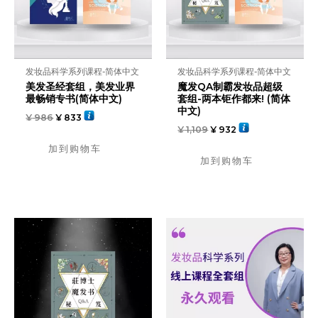
发妆品科学系列课程-简体中文
发妆品科学系列课程-简体中文
美发圣经套组，美发业界
魔发QA制霸发妆品超级
最畅销专书(简体中文)
套组-两本钜作都来! (简体
中文)
¥
986
¥
833
¥
1,109
¥
932
加到购物车
加到购物车