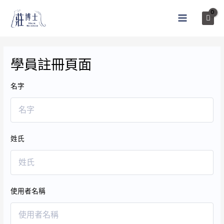
跳
至
MAIN
主
MENU
要
內
學員註冊頁面
容
名字
姓氏
使用者名稱