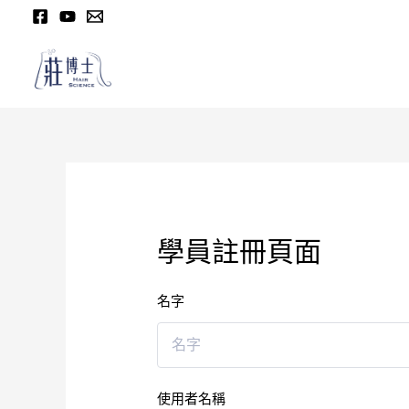
跳
至
主
要
內
容
學員註冊頁面
名字
使用者名稱