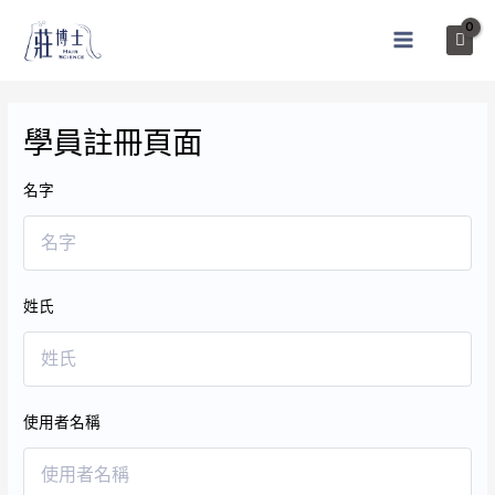
跳
至
MAIN
主
MENU
要
內
學員註冊頁面
容
名字
姓氏
使用者名稱