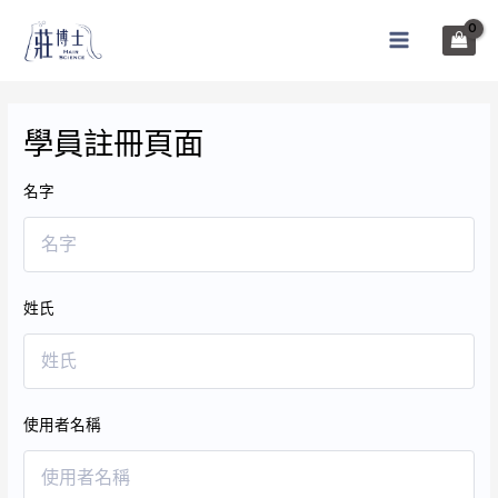
跳
至
MAIN
主
MENU
要
內
學員註冊頁面
容
名字
姓氏
使用者名稱