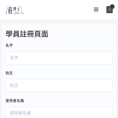
跳
至
MAIN
主
MENU
要
內
學員註冊頁面
容
名字
姓氏
使用者名稱