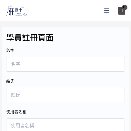
跳
至
MAIN
主
MENU
要
內
學員註冊頁面
容
名字
姓氏
使用者名稱